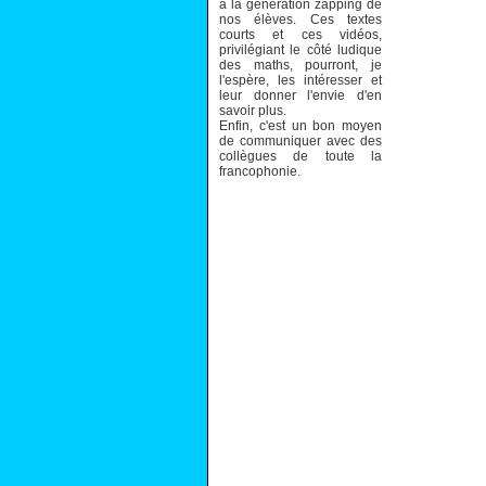
à la génération zapping de
nos élèves. Ces textes
courts et ces vidéos,
privilégiant le côté ludique
des maths, pourront, je
l'espère, les intéresser et
leur donner l'envie d'en
savoir plus.
Enfin, c'est un bon moyen
de communiquer avec des
collègues de toute la
francophonie.