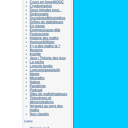
Cours en ligne/MOOC
Cryptographie
Deux minutes pour...
Dictionnaire
Doc/séries/films/vidéos
Drôles de statistiques
En classe
Enigmes/casse-tête
Fouloscopie
Histoire des maths
Humour/bêtisier
Il y a des maths là ?
Illusions
Insolite
Jeux / Théorie des jeux
La vache
Livres/e-books
Logiciels/applets/IA
Magie
Micmaths
Nature
Pandémie
Podcast
Sites de mathématiques
Théorèmes et
démonstrations
Voyages au pays des
maths
Non classés
Liens