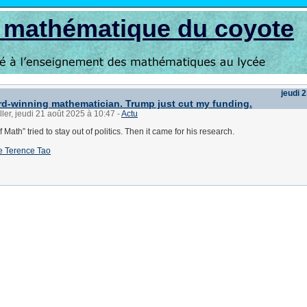
s mathématique du coyote
jeudi 
rd-winning mathematician. Trump just cut my funding.
ller, jeudi 21 août 2025 à 10:47
-
Actu
 Math” tried to stay out of politics. Then it came for his research.
 de Terence Tao