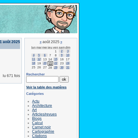
21 août 2025
août 2025
«
»
lun
mar
mer
jeu
ven
sam
dim
1
2
3
4
5
6
7
8
9
10
11
12
13
14
15
16
17
18
19
20
22
23
24
21
25
26
27
28
29
30
31
Rechercher
lu 671 fois
Voir la table des matières
Catégories
Actu
Architecture
Art
Articles/revues
Blogs
Calcul
Carnet noir
Cartographie
Citations