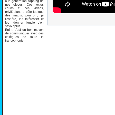
à la génération zapping de
nos élèves. Ces textes
courts et ces vidéos,
privilégiant le côté ludique
des maths, pourront, je
l'espère, les intéresser et
leur donner l'envie d'en
savoir plus.
Enfin, c'est un bon moyen
de communiquer avec des
collègues de toute la
francophonie.