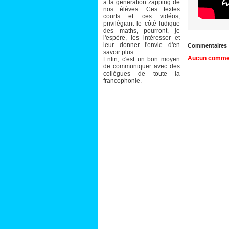
à la génération zapping de
nos élèves. Ces textes
courts et ces vidéos,
privilégiant le côté ludique
des maths, pourront, je
l'espère, les intéresser et
leur donner l'envie d'en
Commentaires
savoir plus.
Aucun comment
Enfin, c'est un bon moyen
de communiquer avec des
collègues de toute la
francophonie.