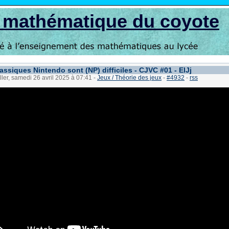
s mathématique du coyote
assiques Nintendo sont (NP) difficiles - CJVC #01 - ElJj
ller, samedi 26 avril 2025 à 07:41
-
Jeux / Théorie des jeux
-
#4932
-
rss