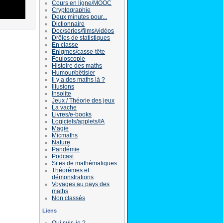
Cours en ligne/MOOC
Cryptographie
Deux minutes pour...
Dictionnaire
Doc/séries/films/vidéos
Drôles de statistiques
En classe
Enigmes/casse-tête
Fouloscopie
Histoire des maths
Humour/bêtisier
Il y a des maths là ?
Illusions
Insolite
Jeux / Théorie des jeux
La vache
Livres/e-books
Logiciels/applets/IA
Magie
Micmaths
Nature
Pandémie
Podcast
Sites de mathématiques
Théorèmes et
démonstrations
Voyages au pays des
maths
Non classés
Liens
Qui suis-je ?