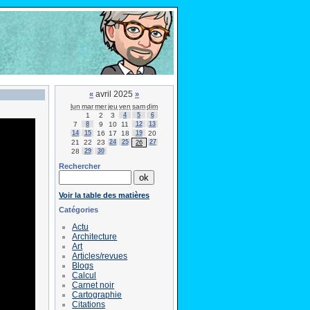
avril 2025
«
»
lun
mar
mer
jeu
ven
sam
dim
1
2
3
4
5
6
7
8
9
10
11
12
13
14
15
16
17
18
19
20
21
22
23
24
25
27
26
28
29
30
Rechercher
Voir la table des matières
Catégories
Actu
Architecture
Art
Articles/revues
Blogs
Calcul
Carnet noir
Cartographie
Citations