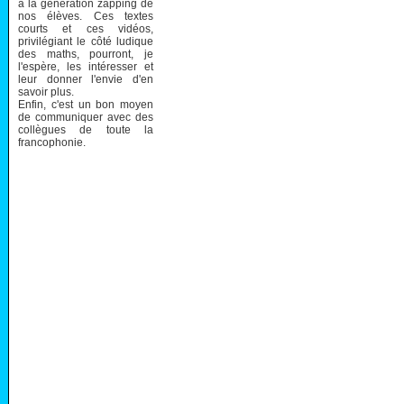
à la génération zapping de
nos élèves. Ces textes
courts et ces vidéos,
privilégiant le côté ludique
des maths, pourront, je
l'espère, les intéresser et
leur donner l'envie d'en
savoir plus.
Enfin, c'est un bon moyen
de communiquer avec des
collègues de toute la
francophonie.