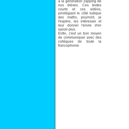
à la génération zapping de
nos élèves. Ces textes
courts et ces vidéos,
privilégiant le côté ludique
des maths, pourront, je
l'espère, les intéresser et
leur donner l'envie d'en
savoir plus.
Enfin, c'est un bon moyen
de communiquer avec des
collègues de toute la
francophonie.