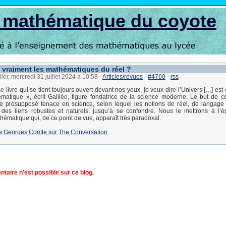
s mathématique du coyote
 vraiment les mathématiques du réel ?
ler, mercredi 31 juillet 2024 à 10:58
-
Articles/revues
-
#4760
-
rss
livre qui se tient toujours ouvert devant nos yeux, je veux dire l’Univers […] est 
atique », écrit Galilée, figure fondatrice de la science moderne. Le but de cet
ce présupposé tenace en science, selon lequel les notions de réel, de langage 
t des liens robustes et naturels, jusqu’à se confondre. Nous le mettrons à l’
ématique qui, de ce point de vue, apparaît très paradoxal.
e de Georges Comte sur The Conversation
aire n'est possible sur ce blog.