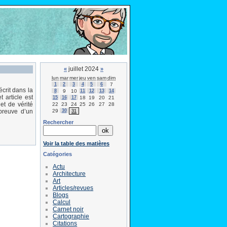
juillet 2024
«
»
lun
mar
mer
jeu
ven
sam
dim
1
2
3
4
5
6
7
écrit dans la
8
9
10
11
12
13
14
 article est
15
16
17
18
19
20
21
et de vérité
22
23
24
25
26
27
28
29
30
épreuve d’un
31
Rechercher
Voir la table des matières
Catégories
Actu
Architecture
Art
Articles/revues
Blogs
Calcul
Carnet noir
Cartographie
Citations