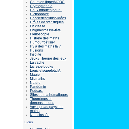
Cours en ligne/MOOC
Cryptographie
Deux minutes pour...
Dictionnaire
Doc/séries/films/vidéos
Drôles de statistiques
En classe
Enigmes/casse-tête
Fouloscopie
Histoire des maths
Humour/bêtisier
Il y a des maths là ?
Illusions
Insolite
Jeux / Théorie des jeux
La vache
Livres/e-books
Logiciels/applets/IA
Magie
Micmaths
Nature
Pandémie
Podcast
Sites de mathématiques
Théorèmes et
démonstrations
Voyages au pays des
maths
Non classés
Liens