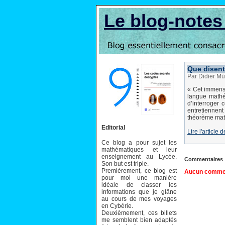
Le blog-note
Que disent
Par Didier Mül
« Cet immense 
langue mathém
d’interroger 
entretiennen
théorème math
Editorial
Lire l'articl
Ce blog a pour sujet les
mathématiques et leur
enseignement au Lycée.
Commentaires
Son but est triple.
Premièrement, ce blog est
Aucun comment
pour moi une manière
idéale de classer les
informations que je glâne
au cours de mes voyages
en Cybérie.
Deuxièmement, ces billets
me semblent bien adaptés