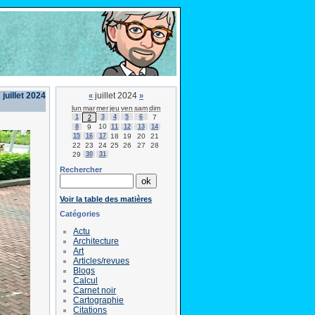
 juillet 2024
juillet 2024
«
»
lun
mar
mer
jeu
ven
sam
dim
1
3
4
5
6
7
2
10
8
9
11
12
13
14
15
16
17
18
19
20
21
22
23
24
25
26
27
28
29
30
31
Rechercher
Voir la table des matières
Catégories
Actu
Architecture
Art
Articles/revues
Blogs
Calcul
Carnet noir
Cartographie
Citations