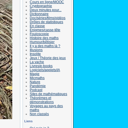
Cours en ligne/MOOC
Cryptographie
Deux minutes pour...
Dictionnaire
Doc/séries/films/vidéos
Drôles de statistiques
En classe
Enigmes/casse-tête
Fouloscopie
Histoire des maths
Humour/bêtisier
Il y a des maths là ?
Illusions
Insolite
Jeux / Théorie des jeux
La vache
Livres/e-books
Logiciels/applets/IA
Magie
Micmaths
Nature
Pandémie
Podcast
Sites de mathématiques
Théorèmes et
démonstrations
Voyages au pays des
maths
Non classés
Liens