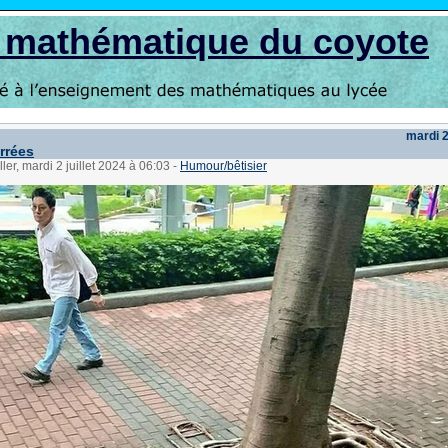
s mathématique du coyote
mardi 2
rrées
ler, mardi 2 juillet 2024 à 06:03
-
Humour/bêtisier