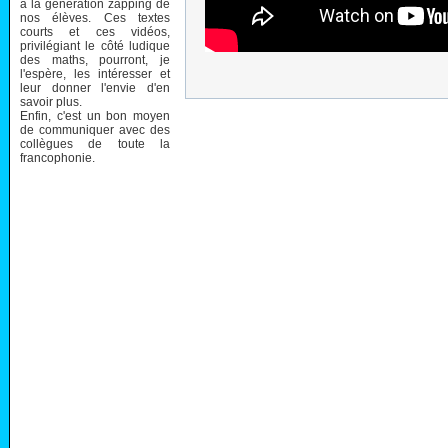
à la génération zapping de
nos élèves. Ces textes
courts et ces vidéos,
privilégiant le côté ludique
des maths, pourront, je
l'espère, les intéresser et
leur donner l'envie d'en
savoir plus.
Enfin, c'est un bon moyen
de communiquer avec des
collègues de toute la
francophonie.