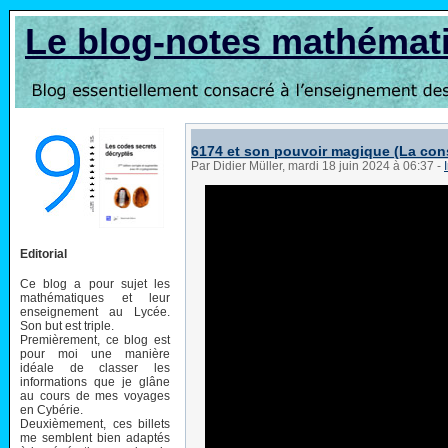
Le blog-notes mathémat
6174 et son pouvoir magique (La con
Par Didier Müller, mardi 18 juin 2024 à 06:37
-
Editorial
Ce blog a pour sujet les
mathématiques et leur
enseignement au Lycée.
Son but est triple.
Premièrement, ce blog est
pour moi une manière
idéale de classer les
informations que je glâne
au cours de mes voyages
en Cybérie.
Deuxièmement, ces billets
me semblent bien adaptés