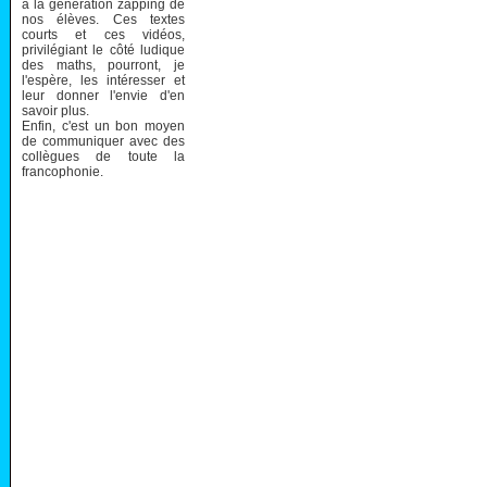
à la génération zapping de
nos élèves. Ces textes
courts et ces vidéos,
privilégiant le côté ludique
des maths, pourront, je
l'espère, les intéresser et
leur donner l'envie d'en
savoir plus.
Enfin, c'est un bon moyen
de communiquer avec des
collègues de toute la
francophonie.