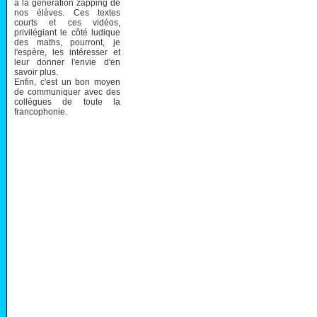
à la génération zapping de
nos élèves. Ces textes
courts et ces vidéos,
privilégiant le côté ludique
des maths, pourront, je
l'espère, les intéresser et
leur donner l'envie d'en
savoir plus.
Enfin, c'est un bon moyen
de communiquer avec des
collègues de toute la
francophonie.