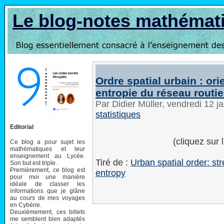
Le blog-notes mathémat
Ordre spatial urbain : ori
entropie du réseau routie
Par Didier Müller, vendredi 12 
statistiques
Editorial
(cliquez sur 
Ce blog a pour sujet les
mathématiques et leur
enseignement au Lycée.
Tiré de :
Urban spatial order: str
Son but est triple.
Premièrement, ce blog est
entropy
pour moi une manière
idéale de classer les
informations que je glâne
au cours de mes voyages
en Cybérie.
Deuxièmement, ces billets
me semblent bien adaptés