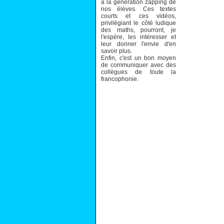
à la génération zapping de
nos élèves. Ces textes
courts et ces vidéos,
privilégiant le côté ludique
des maths, pourront, je
l'espère, les intéresser et
leur donner l'envie d'en
savoir plus.
Enfin, c'est un bon moyen
de communiquer avec des
collègues de toute la
francophonie.