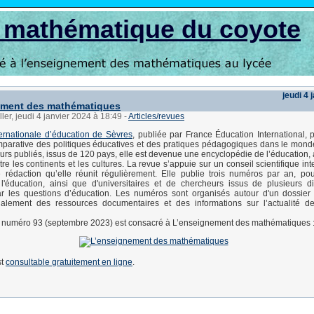
s mathématique du coyote
jeudi 4 
ement des mathématiques
ller, jeudi 4 janvier 2024 à 18:49
-
Articles/revues
ernationale d’éducation de Sèvres
, publiée par France Éducation International,
parative des politiques éducatives et des pratiques pédagogiques dans le mond
urs publiés, issus de 120 pays, elle est devenue une encyclopédie de l’éducation, 
re les continents et les cultures. La revue s’appuie sur un conseil scientifique int
 rédaction qu’elle réunit régulièrement. Elle publie trois numéros par an, po
l'éducation, ainsi que d'universitaires et de chercheurs issus de plusieurs di
r les questions d’éducation. Les numéros sont organisés autour d'un dossier c
alement des ressources documentaires et des informations sur l’actualité d
u numéro 93 (septembre 2023) est consacré à L’enseignement des mathématiques 
st
consultable gratuitement en ligne
.