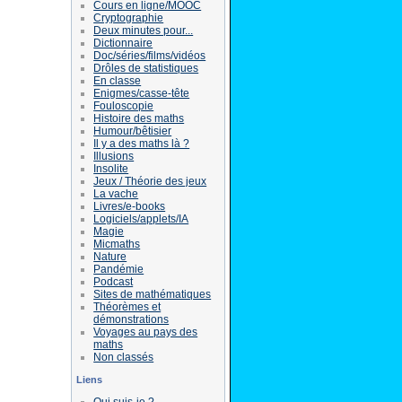
Cours en ligne/MOOC
Cryptographie
Deux minutes pour...
Dictionnaire
Doc/séries/films/vidéos
Drôles de statistiques
En classe
Enigmes/casse-tête
Fouloscopie
Histoire des maths
Humour/bêtisier
Il y a des maths là ?
Illusions
Insolite
Jeux / Théorie des jeux
La vache
Livres/e-books
Logiciels/applets/IA
Magie
Micmaths
Nature
Pandémie
Podcast
Sites de mathématiques
Théorèmes et
démonstrations
Voyages au pays des
maths
Non classés
Liens
Qui suis-je ?