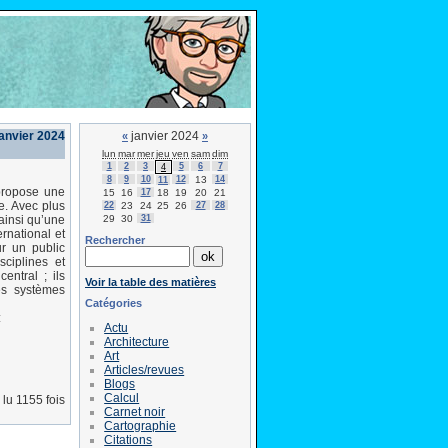
janvier 2024
janvier 2024
«
»
lun
mar
mer
jeu
ven
sam
dim
1
2
3
5
6
7
4
8
9
10
12
13
14
11
 propose une
15
16
17
18
19
20
21
e. Avec plus
22
23
24
25
26
27
28
29
30
31
ainsi qu’une
ernational et
Rechercher
ur un public
sciplines et
entral ; ils
Voir la table des matières
es systèmes
Catégories
:
Actu
Architecture
Art
Articles/revues
Blogs
Calcul
lu 1155 fois
Carnet noir
Cartographie
Citations