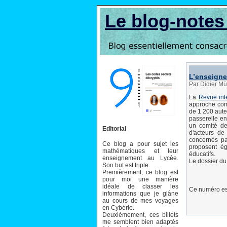
Le blog-note
L’enseign
Par Didier Mü
La
Revue int
approche com
de 1 200 aute
passerelle ent
un comité de
Editorial
d'acteurs de 
concernés pa
Ce blog a pour sujet les
proposent ég
mathématiques et leur
éducatifs.
enseignement au Lycée.
Le dossier d
Son but est triple.
Premièrement, ce blog est
pour moi une manière
idéale de classer les
Ce numéro e
informations que je glâne
au cours de mes voyages
en Cybérie.
Deuxièmement, ces billets
me semblent bien adaptés