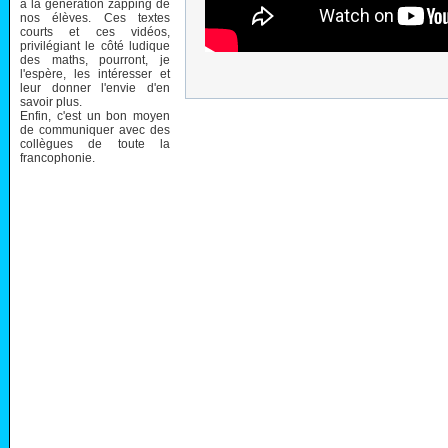
à la génération zapping de
nos élèves. Ces textes
courts et ces vidéos,
privilégiant le côté ludique
des maths, pourront, je
l'espère, les intéresser et
leur donner l'envie d'en
savoir plus.
Enfin, c'est un bon moyen
de communiquer avec des
collègues de toute la
francophonie.