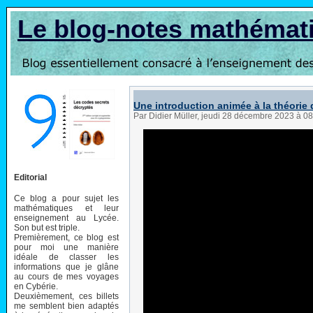
Le blog-notes mathémat
Une introduction animée à la théorie
Par Didier Müller, jeudi 28 décembre 2023 à 0
Editorial
Ce blog a pour sujet les
mathématiques et leur
enseignement au Lycée.
Son but est triple.
Premièrement, ce blog est
pour moi une manière
idéale de classer les
informations que je glâne
au cours de mes voyages
en Cybérie.
Deuxièmement, ces billets
me semblent bien adaptés