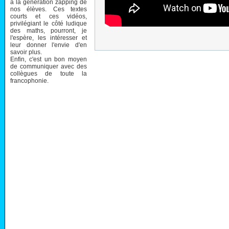
à la génération zapping de
nos élèves. Ces textes
courts et ces vidéos,
privilégiant le côté ludique
des maths, pourront, je
l'espère, les intéresser et
leur donner l'envie d'en
savoir plus.
Enfin, c'est un bon moyen
de communiquer avec des
collègues de toute la
francophonie.