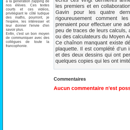
écrits ces vingt dernières ann
à la génération zapping de
nos élèves. Ces textes
les premiers et en collaborati
courts et ces vidéos,
Gavin pour les quatre derni
privilégiant le côté ludique
des maths, pourront, je
rigoureusement comment les
l'espère, les intéresser et
prenaient pour effectuer une add
leur donner l'envie d'en
savoir plus.
peu de traces de leurs calculs,
Enfin, c'est un bon moyen
ou des calculateurs du Moyen A
de communiquer avec des
collègues de toute la
Ce chaînon manquant existe déso
francophonie.
plaquette. Il est complété d’un 
et des deux dessins qui ont per
quelques copies qui les ont imité
Commentaires
Aucun commentaire n'est possi