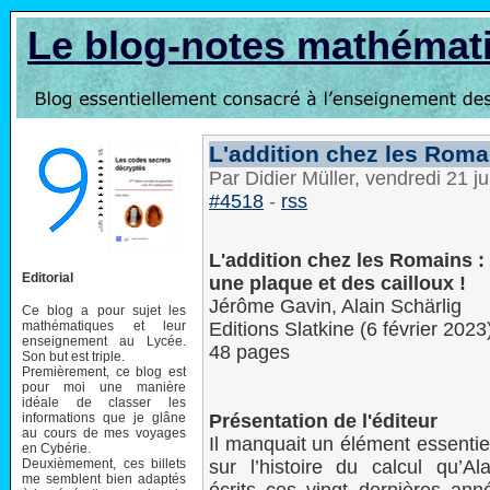
Le blog-notes mathémat
L'addition chez les Romai
Par Didier Müller, vendredi 21 j
#4518
-
rss
L'addition chez les Romains :
Editorial
une plaque et des cailloux !
Jérôme Gavin, Alain Schärlig
Ce blog a pour sujet les
mathématiques et leur
Editions Slatkine (6 février 2023
enseignement au Lycée.
48 pages
Son but est triple.
Premièrement, ce blog est
pour moi une manière
idéale de classer les
informations que je glâne
Présentation de l'éditeur
au cours de mes voyages
Il manquait un élément essentiel
en Cybérie.
Deuxièmement, ces billets
sur l’histoire du calcul qu’Al
me semblent bien adaptés