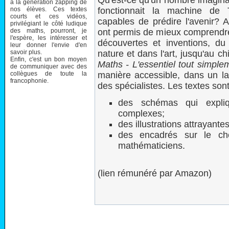
Qu'est-ce qu'un nombre imagin
à la génération zapping de
nos élèves. Ces textes
fonctionnait la machine de 
courts et ces vidéos,
capables de prédire l'avenir? A
privilégiant le côté ludique
des maths, pourront, je
ont permis de mieux comprendr
l'espère, les intéresser et
découvertes et inventions, du
leur donner l'envie d'en
savoir plus.
nature et dans l'art, jusqu'au 
Enfin, c'est un bon moyen
Maths - L'essentiel tout simple
de communiquer avec des
collègues de toute la
manière accessible, dans un lan
francophonie.
des spécialistes. Les textes son
des schémas qui expli
complexes;
des illustrations attrayante
des encadrés sur le c
mathématiciens.
(lien rémunéré par Amazon)