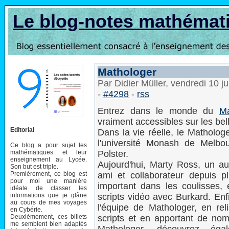
Le blog-notes mathémat
Mathologer
Par Didier Müller, vendredi 10 j
-
#4298
-
rss
Entrez dans le monde du
Ma
vraiment accessibles sur les bel
Editorial
Dans la vie réelle, le Matholo
l'université Monash de Melbou
Ce blog a pour sujet les
mathématiques et leur
Polster.
enseignement au Lycée.
Aujourd'hui, Marty Ross, un a
Son but est triple.
Premièrement, ce blog est
ami et collaborateur depuis 
pour moi une manière
important dans les coulisses,
idéale de classer les
informations que je glâne
scripts vidéo avec Burkard. Enfi
au cours de mes voyages
l'équipe de Mathologer, en reli
en Cybérie.
Deuxièmement, ces billets
scripts et en apportant de nom
me semblent bien adaptés