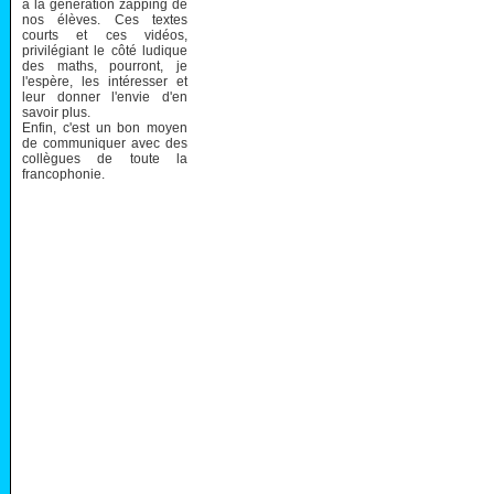
à la génération zapping de
nos élèves. Ces textes
courts et ces vidéos,
privilégiant le côté ludique
des maths, pourront, je
l'espère, les intéresser et
leur donner l'envie d'en
savoir plus.
Enfin, c'est un bon moyen
de communiquer avec des
collègues de toute la
francophonie.