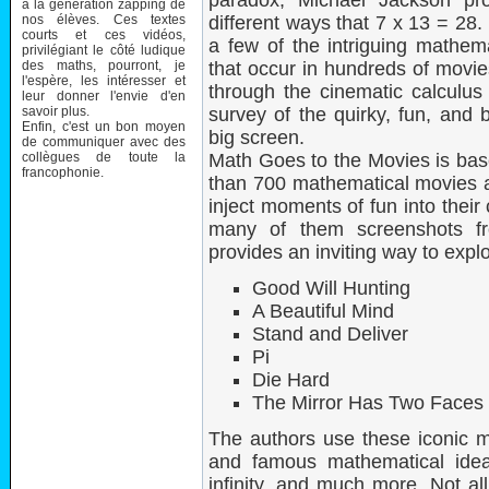
paradox, Michael Jackson pro
à la génération zapping de
nos élèves. Ces textes
different ways that 7 x 13 = 28.
courts et ces vidéos,
a few of the intriguing mathema
privilégiant le côté ludique
des maths, pourront, je
that occur in hundreds of movi
l'espère, les intéresser et
through the cinematic calculus 
leur donner l'envie d'en
savoir plus.
survey of the quirky, fun, and 
Enfin, c'est un bon moyen
big screen.
de communiquer avec des
collègues de toute la
Math Goes to the Movies is base
francophonie.
than 700 mathematical movies a
inject moments of fun into their
many of them screenshots fr
provides an inviting way to expl
Good Will Hunting
A Beautiful Mind
Stand and Deliver
Pi
Die Hard
The Mirror Has Two Faces
The authors use these iconic m
and famous mathematical ideas
infinity, and much more. Not a