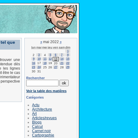
 tel que
mai 2022
«
»
lun
mar
mer
jeu
ven
sam
dim
1
2
3
4
5
6
7
8
9
10
11
12
14
15
13
trouver une
17
19
16
18
20
21
22
entendue dès
23
24
25
26
27
28
29
 les lignes
30
31
 être le cas
périmentateur
Rechercher
 perspective
.
Voir la table des matières
Catégories
Actu
Architecture
Art
Articles/revues
Blogs
Calcul
Carnet noir
Cartographie