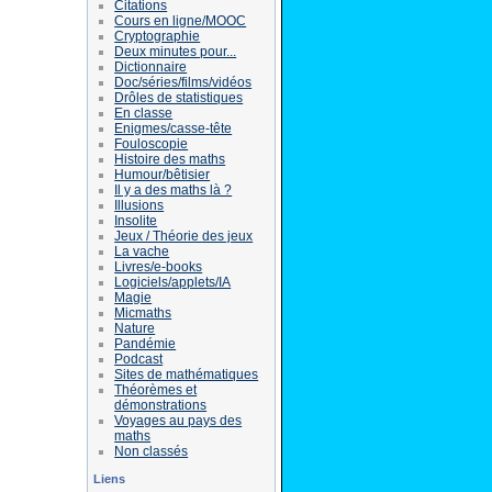
Citations
Cours en ligne/MOOC
Cryptographie
Deux minutes pour...
Dictionnaire
Doc/séries/films/vidéos
Drôles de statistiques
En classe
Enigmes/casse-tête
Fouloscopie
Histoire des maths
Humour/bêtisier
Il y a des maths là ?
Illusions
Insolite
Jeux / Théorie des jeux
La vache
Livres/e-books
Logiciels/applets/IA
Magie
Micmaths
Nature
Pandémie
Podcast
Sites de mathématiques
Théorèmes et
démonstrations
Voyages au pays des
maths
Non classés
Liens