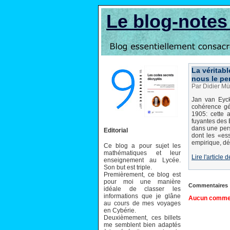
Le blog-note
La véritab
nous le pe
Par Didier Mü
Jan van Eyck
cohérence gé
1905: cette 
fuyantes des 
dans une pers
Editorial
dont les «ess
empirique, dé
Ce blog a pour sujet les
mathématiques et leur
Lire l'article
enseignement au Lycée.
Son but est triple.
Premièrement, ce blog est
pour moi une manière
Commentaires
idéale de classer les
informations que je glâne
Aucun comment
au cours de mes voyages
en Cybérie.
Deuxièmement, ces billets
me semblent bien adaptés