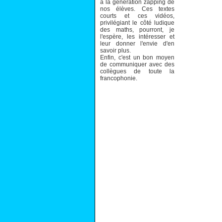
à la génération zapping de
nos élèves. Ces textes
courts et ces vidéos,
privilégiant le côté ludique
des maths, pourront, je
l'espère, les intéresser et
leur donner l'envie d'en
savoir plus.
Enfin, c'est un bon moyen
de communiquer avec des
collègues de toute la
francophonie.