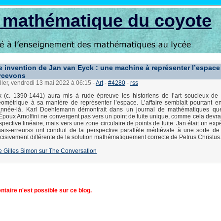
s mathématique du coyote
le invention de Jan van Eyck : une machine à représenter l’espace
rcevons
ller, vendredi 13 mai 2022 à 06:15
-
Art
-
#4280
-
rss
 (c. 1390-1441) aura mis à rude épreuve les historiens de l’art soucieux de 
ométrique à sa manière de représenter l’espace. L’affaire semblait pourtant 
année-là, Karl Doehlemann démontrait dans un journal de mathématiques que
Époux Arnolfini ne convergent pas vers un point de fuite unique, comme cela devrait
pective linéaire, mais vers une zone circulaire de points de fuite: Jan était un ex
ais-erreurs» ont conduit de la perspective parallèle médiévale à une sorte de
cisivement différente de la solution mathématiquement correcte de Petrus Christus
 de Gilles Simon sur The Conversation
aire n'est possible sur ce blog.