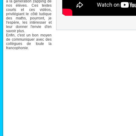
à la génération zapping de
nos élèves. Ces textes
courts et ces vidéos,
privilégiant le côté ludique
des maths, pourront, je
l'espère, les intéresser et
leur donner l'envie d'en
savoir plus.
Enfin, c'est un bon moyen
de communiquer avec des
collègues de toute la
francophonie.