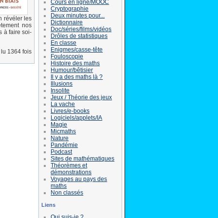
Cours en ligne/MOOC
Cryptographie
Deux minutes pour...
 révéler les
Dictionnaire
ètement nos
Doc/séries/films/vidéos
 à faire soi-
Drôles de statistiques
En classe
Enigmes/casse-tête
lu 1364 fois
Fouloscopie
Histoire des maths
Humour/bêtisier
Il y a des maths là ?
Illusions
Insolite
Jeux / Théorie des jeux
La vache
Livres/e-books
Logiciels/applets/IA
Magie
Micmaths
Nature
Pandémie
Podcast
Sites de mathématiques
Théorèmes et
démonstrations
Voyages au pays des
maths
Non classés
Liens
Qui suis-je ?