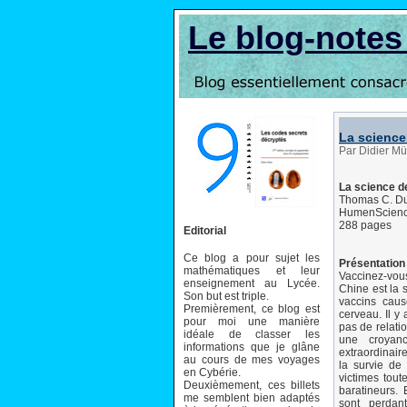
Le blog-note
La science
Par Didier Mü
La science d
Thomas C. D
HumenScienc
288 pages
Editorial
Ce blog a pour sujet les
Présentation 
mathématiques et leur
Vaccinez-vou
enseignement au Lycée.
Chine est la 
Son but est triple.
vaccins caus
Premièrement, ce blog est
cerveau. Il y 
pour moi une manière
pas de relati
idéale de classer les
une croyan
informations que je glâne
extraordinair
au cours de mes voyages
la survie de
en Cybérie.
victimes tout
Deuxièmement, ces billets
baratineurs. E
me semblent bien adaptés
sont perdant