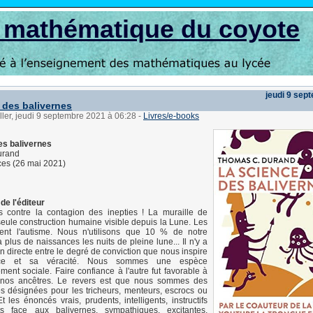
s mathématique du coyote
jeudi 9 sep
 des balivernes
ller, jeudi 9 septembre 2021 à 06:28
-
Livres/e-books
es balivernes
urand
es (26 mai 2021)
de l'éditeur
s contre la contagion des inepties ! La muraille de
seule construction humaine visible depuis la Lune. Les
ent l'autisme. Nous n'utilisons que 10 % de notre
a plus de naissances les nuits de pleine lune... Il n'y a
on directe entre le degré de conviction que nous inspire
ce et sa véracité. Nous sommes une espèce
ement sociale. Faire confiance à l'autre fut favorable à
 nos ancêtres. Le revers est que nous sommes des
es désignées pour les tricheurs, menteurs, escrocs ou
t les énoncés vrais, prudents, intelligents, instructifs
s face aux balivernes, sympathiques, excitantes,