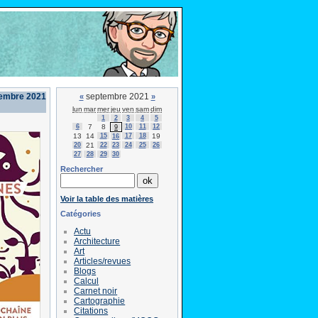
tembre 2021
septembre 2021
«
»
lun
mar
mer
jeu
ven
sam
dim
1
2
3
4
5
6
7
8
10
11
12
9
13
14
15
17
18
19
16
20
21
22
23
24
25
26
27
28
29
30
Rechercher
Voir la table des matières
Catégories
Actu
Architecture
Art
Articles/revues
Blogs
Calcul
Carnet noir
Cartographie
Citations