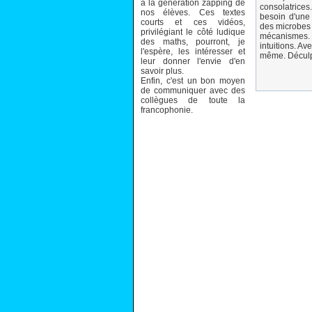
à la génération zapping de
consolatrice
nos élèves. Ces textes
besoin d'une
courts et ces vidéos,
des microbes 
privilégiant le côté ludique
mécanismes. 
des maths, pourront, je
intuitions. A
l'espère, les intéresser et
même. Déculpa
leur donner l'envie d'en
savoir plus.
Enfin, c'est un bon moyen
de communiquer avec des
collègues de toute la
francophonie.