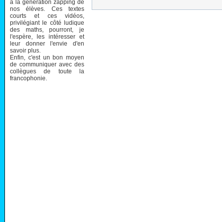
à la génération zapping de
nos élèves. Ces textes
courts et ces vidéos,
privilégiant le côté ludique
des maths, pourront, je
l'espère, les intéresser et
leur donner l'envie d'en
savoir plus.
Enfin, c'est un bon moyen
de communiquer avec des
collègues de toute la
francophonie.