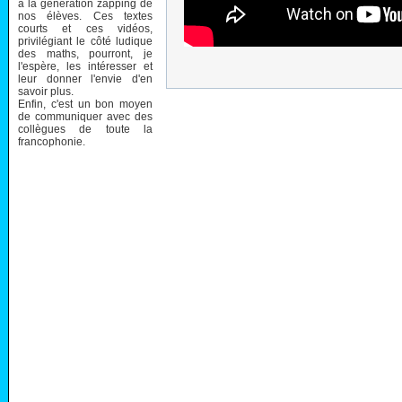
à la génération zapping de
nos élèves. Ces textes
courts et ces vidéos,
privilégiant le côté ludique
des maths, pourront, je
l'espère, les intéresser et
leur donner l'envie d'en
savoir plus.
Enfin, c'est un bon moyen
de communiquer avec des
collègues de toute la
francophonie.