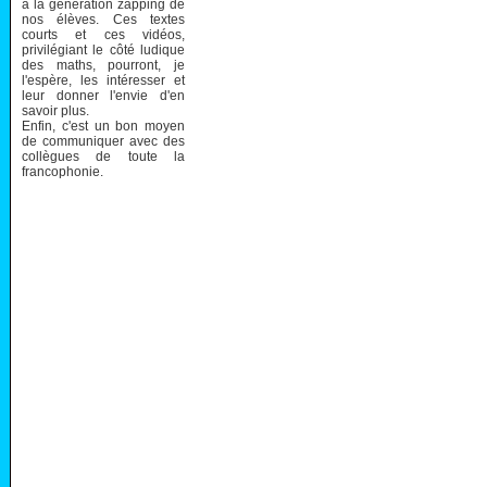
à la génération zapping de
nos élèves. Ces textes
courts et ces vidéos,
privilégiant le côté ludique
des maths, pourront, je
l'espère, les intéresser et
leur donner l'envie d'en
savoir plus.
Enfin, c'est un bon moyen
de communiquer avec des
collègues de toute la
francophonie.