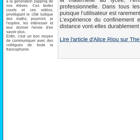
la maternelle au lycée, l’en
à la génération zapping de
nos élèves. Ces textes
professionnelle. Dans tous l
courts et ces vidéos,
puisque l’utilisateur est rareme
privilégiant le côté ludique
des maths, pourront, je
L’expérience du confinement e
l'espère, les intéresser et
distance vont-elles durablement
leur donner l'envie d'en
savoir plus.
Enfin, c'est un bon moyen
Lire l'article d'Alice Riou sur T
de communiquer avec des
collègues de toute la
francophonie.