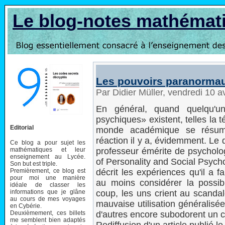
Le blog-notes mathémat
Les pouvoirs paranormaux
Par Didier Müller, vendredi 10 a
En général, quand quelqu'u
psychiques» existent, telles la t
Editorial
monde académique se résum
réaction il y a, évidemment. Le 
Ce blog a pour sujet les
mathématiques et leur
professeur émérite de psycholog
enseignement au Lycée.
of Personality and Social Psychol
Son but est triple.
Premièrement, ce blog est
décrit les expériences qu'il a fa
pour moi une manière
au moins considérer la possibi
idéale de classer les
informations que je glâne
coup, les uns crient au scanda
au cours de mes voyages
mauvaise utilisation généralisée
en Cybérie.
Deuxièmement, ces billets
d'autres encore subodorent un c
me semblent bien adaptés