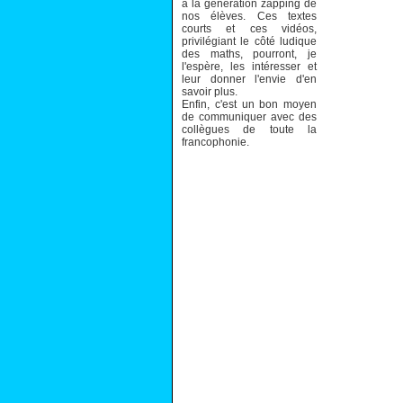
à la génération zapping de
nos élèves. Ces textes
courts et ces vidéos,
privilégiant le côté ludique
des maths, pourront, je
l'espère, les intéresser et
leur donner l'envie d'en
savoir plus.
Enfin, c'est un bon moyen
de communiquer avec des
collègues de toute la
francophonie.