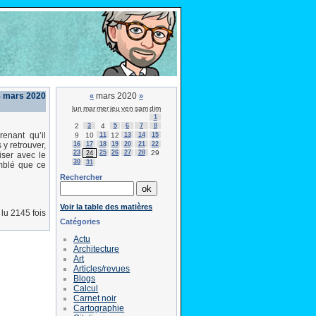
4 mars 2020
mars 2020
«
»
lun
mar
mer
jeu
ven
sam
dim
1
2
3
4
5
6
7
8
enant qu’il
9
10
11
12
13
14
15
16
17
18
19
20
21
22
y retrouver,
23
25
26
27
28
29
24
iser avec le
30
31
emblé que ce
Rechercher
Voir la table des matières
lu 2145 fois
Catégories
Actu
Architecture
Art
Articles/revues
Blogs
Calcul
Carnet noir
Cartographie