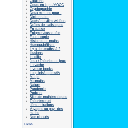
Citations
Cours en ligne/MOOC
Cryptographie
Deux minutes pour...
Dictionnaire
Doc/séries/films/vidéos
Drôles de statistiques
En classe
Enigmes/casse-tête
Fouloscopie
Histoire des maths
Humour/bêtisier
Il y a des maths là ?
Illusions
Insolite
Jeux / Théorie des jeux
La vache
Livres/e-books
Logiciels/applets/IA
Magie
Micmaths
Nature
Pandémie
Podcast
Sites de mathématiques
Théorèmes et
démonstrations
Voyages au pays des
maths
Non classés
Liens