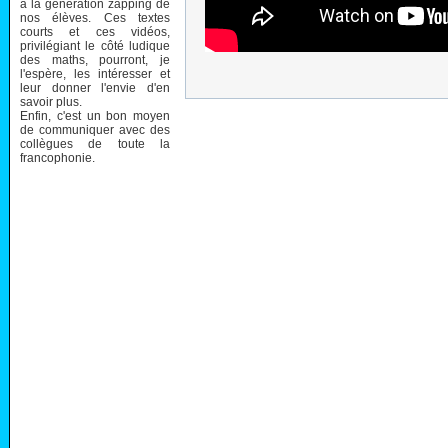
à la génération zapping de
nos élèves. Ces textes
courts et ces vidéos,
privilégiant le côté ludique
des maths, pourront, je
l'espère, les intéresser et
leur donner l'envie d'en
savoir plus.
Enfin, c'est un bon moyen
de communiquer avec des
collègues de toute la
francophonie.