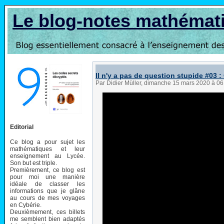
Le blog-notes mathémat
Il n'y a pas de question stupide #03 :
Par Didier Müller, dimanche 15 mars 2020 à 0
Editorial
Ce blog a pour sujet les
mathématiques et leur
enseignement au Lycée.
Son but est triple.
Premièrement, ce blog est
pour moi une manière
idéale de classer les
informations que je glâne
au cours de mes voyages
en Cybérie.
Deuxièmement, ces billets
me semblent bien adaptés