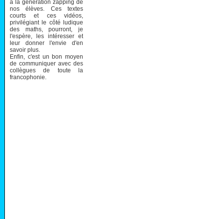
à la génération zapping de
nos élèves. Ces textes
courts et ces vidéos,
privilégiant le côté ludique
des maths, pourront, je
l'espère, les intéresser et
leur donner l'envie d'en
savoir plus.
Enfin, c'est un bon moyen
de communiquer avec des
collègues de toute la
francophonie.