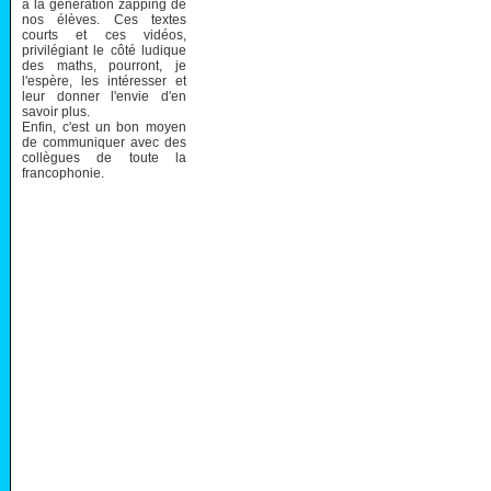
à la génération zapping de
nos élèves. Ces textes
courts et ces vidéos,
privilégiant le côté ludique
des maths, pourront, je
l'espère, les intéresser et
leur donner l'envie d'en
savoir plus.
Enfin, c'est un bon moyen
de communiquer avec des
collègues de toute la
francophonie.