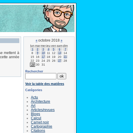
octobre 2018
«
»
lun
mar
mer
jeu
ven
sam
dim
1
2
3
4
5
6
7
se mettent à
8
9
10
11
12
13
14
 cette année
15
16
17
18
19
20
21
22
23
24
25
26
27
28
30
31
29
Rechercher
Voir la table des matières
Catégories
Actu
Architecture
Art
Articles/revues
Blogs
Calcul
Carnet noir
Cartographie
Citations