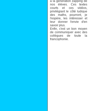
à la génération zapping de
nos élèves. Ces textes
courts et ces vidéos,
privilégiant le côté ludique
des maths, pourront, je
l'espère, les intéresser et
leur donner l'envie d'en
savoir plus.
Enfin, c'est un bon moyen
de communiquer avec des
collègues de toute la
francophonie.