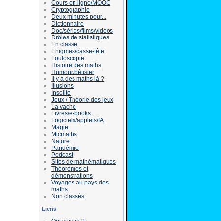
Cours en ligne/MOOC
Cryptographie
Deux minutes pour...
Dictionnaire
Doc/séries/films/vidéos
Drôles de statistiques
En classe
Enigmes/casse-tête
Fouloscopie
Histoire des maths
Humour/bêtisier
Il y a des maths là ?
Illusions
Insolite
Jeux / Théorie des jeux
La vache
Livres/e-books
Logiciels/applets/IA
Magie
Micmaths
Nature
Pandémie
Podcast
Sites de mathématiques
Théorèmes et
démonstrations
Voyages au pays des
maths
Non classés
Liens
Qui suis-je ?