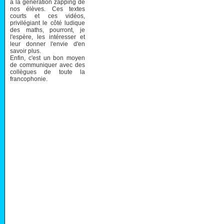
à la génération zapping de
nos élèves. Ces textes
courts et ces vidéos,
privilégiant le côté ludique
des maths, pourront, je
l'espère, les intéresser et
leur donner l'envie d'en
savoir plus.
Enfin, c'est un bon moyen
de communiquer avec des
collègues de toute la
francophonie.