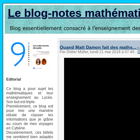
Le blog-notes mathémat
Quand Matt Damon fait des maths... 
Par Didier Müller, lundi 21 mai 2018 à 07:40
-
D
Editorial
Ce blog a pour sujet les
mathématiques et leur
enseignement au Lycée.
Son but est triple.
Premièrement, ce blog est
pour moi une manière
idéale de classer les
informations que je glâne
au cours de mes voyages
en Cybérie.
Deuxièmement, ces billets
me semblent bien adaptés