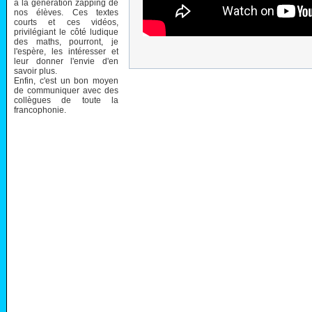
à la génération zapping de
nos élèves. Ces textes
courts et ces vidéos,
privilégiant le côté ludique
des maths, pourront, je
l'espère, les intéresser et
leur donner l'envie d'en
savoir plus.
Enfin, c'est un bon moyen
de communiquer avec des
collègues de toute la
francophonie.