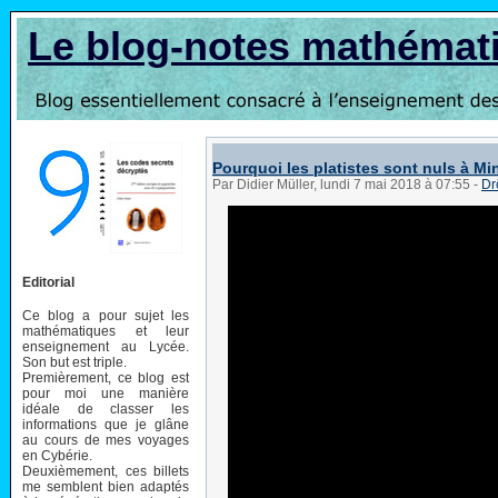
Le blog-notes mathémat
Pourquoi les platistes sont nuls à Mi
Par Didier Müller, lundi 7 mai 2018 à 07:55
-
Dr
Editorial
Ce blog a pour sujet les
mathématiques et leur
enseignement au Lycée.
Son but est triple.
Premièrement, ce blog est
pour moi une manière
idéale de classer les
informations que je glâne
au cours de mes voyages
en Cybérie.
Deuxièmement, ces billets
me semblent bien adaptés