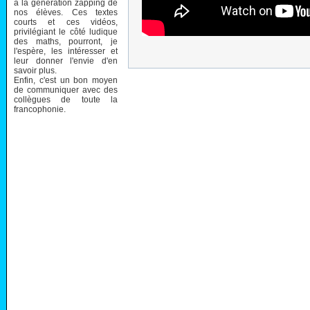
à la génération zapping de
nos élèves. Ces textes
courts et ces vidéos,
privilégiant le côté ludique
des maths, pourront, je
l'espère, les intéresser et
leur donner l'envie d'en
savoir plus.
Enfin, c'est un bon moyen
de communiquer avec des
collègues de toute la
francophonie.