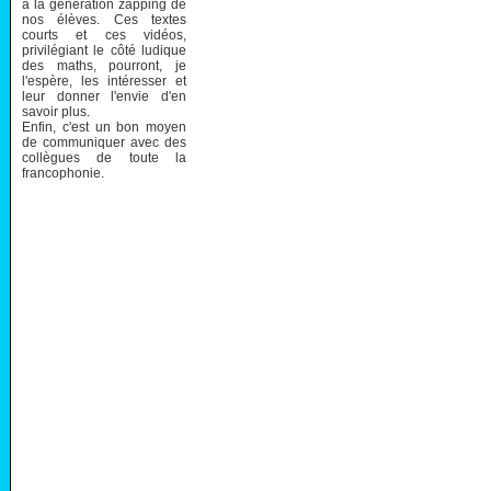
à la génération zapping de
nos élèves. Ces textes
courts et ces vidéos,
privilégiant le côté ludique
des maths, pourront, je
l'espère, les intéresser et
leur donner l'envie d'en
savoir plus.
Enfin, c'est un bon moyen
de communiquer avec des
collègues de toute la
francophonie.