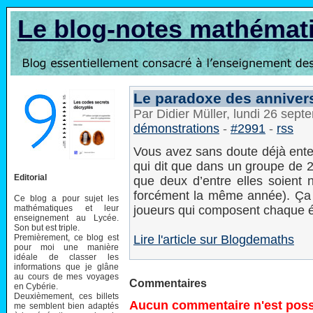
Le blog-notes mathémat
Le paradoxe des annivers
Par Didier Müller, lundi 26 sep
démonstrations
-
#2991
-
rss
Vous avez sans doute déjà ente
qui dit que dans un groupe de 
Editorial
que deux d’entre elles soient
forcément la même année). Ça 
Ce blog a pour sujet les
mathématiques et leur
joueurs qui composent chaque éq
enseignement au Lycée.
Son but est triple.
Premièrement, ce blog est
Lire l'article sur Blogdemaths
pour moi une manière
idéale de classer les
informations que je glâne
au cours de mes voyages
Commentaires
en Cybérie.
Deuxièmement, ces billets
Aucun commentaire n'est possi
me semblent bien adaptés