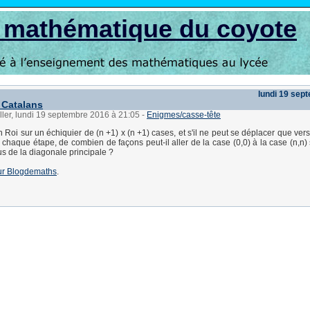
s mathématique du coyote
lundi 19 sep
 Catalans
ller, lundi 19 septembre 2016 à 21:05
-
Enigmes/casse-tête
 Roi sur un échiquier de (n +1) x (n +1) cases, et s'il ne peut se déplacer que vers
à chaque étape, de combien de façons peut-il aller de la case (0,0) à la case (n,n)
us de la diagonale principale ?
 sur Blogdemaths
.