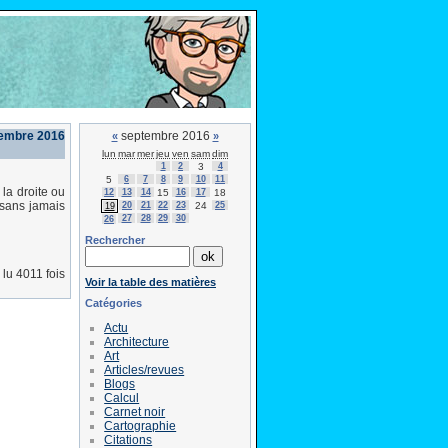
tembre 2016
septembre 2016
«
»
lun
mar
mer
jeu
ven
sam
dim
1
2
3
4
5
6
7
8
9
10
11
 la droite ou
12
13
14
15
16
17
18
 sans jamais
20
21
22
23
24
25
19
27
28
29
30
26
Rechercher
lu 4011 fois
Voir la table des matières
Catégories
Actu
Architecture
Art
Articles/revues
Blogs
Calcul
Carnet noir
Cartographie
Citations