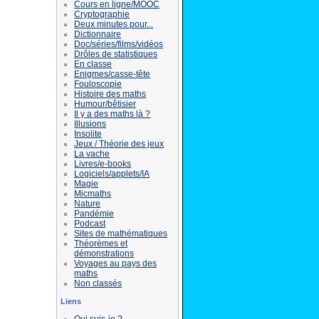
Cours en ligne/MOOC
Cryptographie
Deux minutes pour...
Dictionnaire
Doc/séries/films/vidéos
Drôles de statistiques
En classe
Enigmes/casse-tête
Fouloscopie
Histoire des maths
Humour/bêtisier
Il y a des maths là ?
Illusions
Insolite
Jeux / Théorie des jeux
La vache
Livres/e-books
Logiciels/applets/IA
Magie
Micmaths
Nature
Pandémie
Podcast
Sites de mathématiques
Théorèmes et
démonstrations
Voyages au pays des
maths
Non classés
Liens
Qui suis-je ?