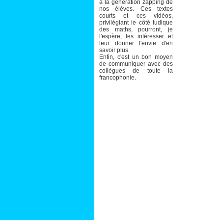
à la génération zapping de
nos élèves. Ces textes
courts et ces vidéos,
privilégiant le côté ludique
des maths, pourront, je
l'espère, les intéresser et
leur donner l'envie d'en
savoir plus.
Enfin, c'est un bon moyen
de communiquer avec des
collègues de toute la
francophonie.