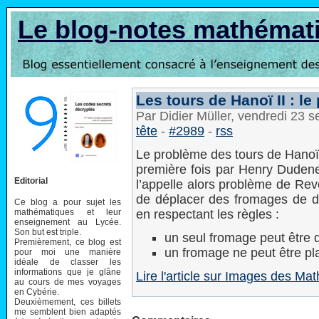
Le blog-notes mathémat
Les tours de Hanoï II : l
Par Didier Müller, vendredi 23
tête
-
#2989
-
rss
Le problème des tours de Hanoï 
première fois par Henry Dudene
Editorial
l’appelle alors problème de Reve
de déplacer des fromages de dif
Ce blog a pour sujet les
mathématiques et leur
en respectant les règles :
enseignement au Lycée.
Son but est triple.
un seul fromage peut être d
Premièrement, ce blog est
un fromage ne peut être pla
pour moi une manière
idéale de classer les
informations que je glâne
Lire l'article sur Images des M
au cours de mes voyages
en Cybérie.
Deuxièmement, ces billets
me semblent bien adaptés