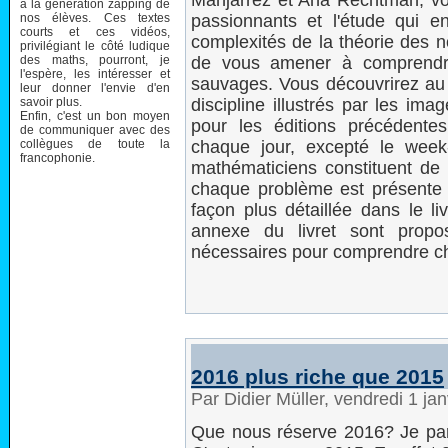
Manjarrez et Ana Rechtman, vo
à la génération zapping de
nos élèves. Ces textes
passionnants et l'étude qui e
courts et ces vidéos,
complexités de la théorie des n
privilégiant le côté ludique
des maths, pourront, je
de vous amener à comprendre
l'espère, les intéresser et
sauvages. Vous découvrirez au f
leur donner l'envie d'en
savoir plus.
discipline illustrés par les i
Enfin, c'est un bon moyen
pour les éditions précédent
de communiquer avec des
collègues de toute la
chaque jour, excepté le week
francophonie.
mathématiciens constituent de 
chaque problème est présente 
façon plus détaillée dans le li
annexe du livret sont propo
nécessaires pour comprendre c
2016 plus riche que 2015
Par Didier Müller, vendredi 1 ja
Que nous réserve 2016? Je parl