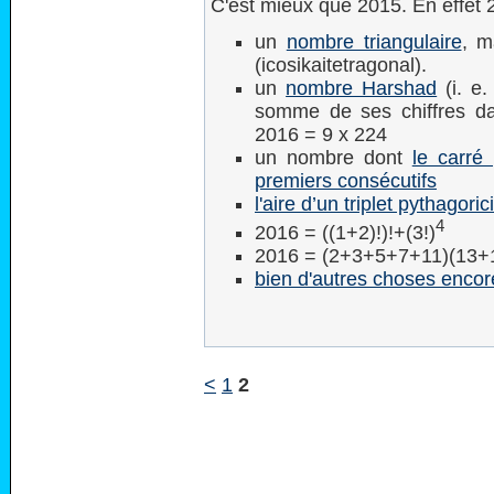
C'est mieux que 2015. En effet 2
un
nombre triangulaire
, m
(icosikaitetragonal).
un
nombre Harshad
(i. e.
somme de ses chiffres d
2016 = 9 x 224
un nombre dont
le carré
premiers consécutifs
l'aire d’un triplet pythagoric
4
2016 = ((1+2)!)!+(3!)
2016 = (2+3+5+7+11)(13+
bien d'autres choses encore
<
1
2