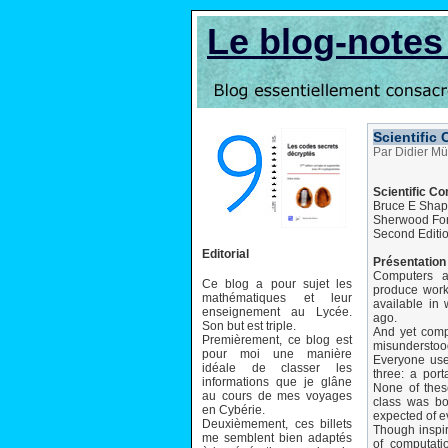
Le blog-note
Scientific
Par Didier Mü
Scientific C
Bruce E Shap
Sherwood For
Second Editio
Editorial
Présentation 
Computers a
Ce blog a pour sujet les
produce work
mathématiques et leur
available in
enseignement au Lycée.
ago.
Son but est triple.
And yet comp
Premièrement, ce blog est
misunderstoo
pour moi une manière
Everyone use
idéale de classer les
three: a por
informations que je glâne
None of thes
au cours de mes voyages
class was bo
en Cybérie.
expected of e
Deuxièmement, ces billets
Though inspi
me semblent bien adaptés
of computati