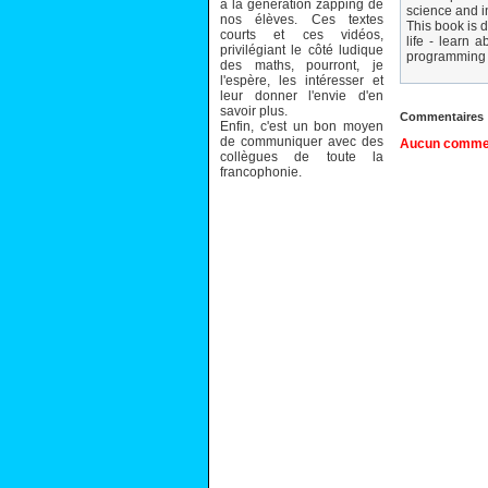
à la génération zapping de
science and i
nos élèves. Ces textes
This book is 
courts et ces vidéos,
life - learn 
privilégiant le côté ludique
programming e
des maths, pourront, je
l'espère, les intéresser et
leur donner l'envie d'en
savoir plus.
Commentaires
Enfin, c'est un bon moyen
de communiquer avec des
Aucun comment
collègues de toute la
francophonie.