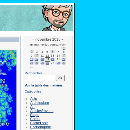
novembre 2015
«
»
lun
mar
mer
jeu
ven
sam
dim
1
2
3
4
5
6
7
8
9
10
11
12
13
14
15
16
17
18
20
21
22
19
23
24
25
27
28
29
26
30
Rechercher
Voir la table des matières
Catégories
Actu
Architecture
Art
Articles/revues
Blogs
Calcul
Carnet noir
Cartographie