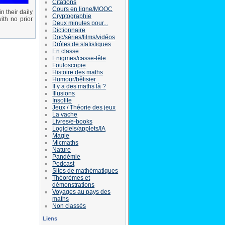
Citations
Cours en ligne/MOOC
n their daily
Cryptographie
ith no prior
Deux minutes pour...
Dictionnaire
Doc/séries/films/vidéos
Drôles de statistiques
En classe
Enigmes/casse-tête
Fouloscopie
Histoire des maths
Humour/bêtisier
Il y a des maths là ?
Illusions
Insolite
Jeux / Théorie des jeux
La vache
Livres/e-books
Logiciels/applets/IA
Magie
Micmaths
Nature
Pandémie
Podcast
Sites de mathématiques
Théorèmes et
démonstrations
Voyages au pays des
maths
Non classés
Liens