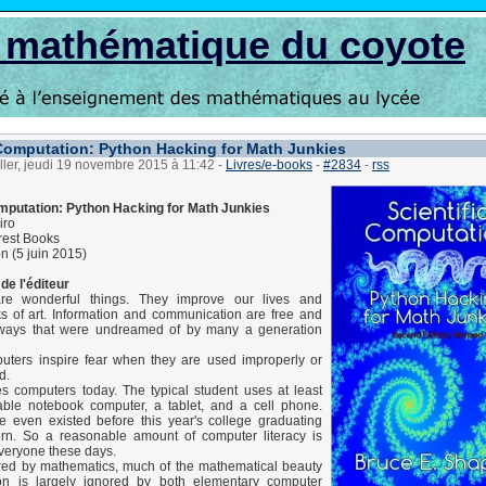
s mathématique du coyote
 Computation: Python Hacking for Math Junkies
ller, jeudi 19 novembre 2015 à 11:42
-
Livres/e-books
-
#2834
-
rss
omputation: Python Hacking for Math Junkies
iro
est Books
n (5 juin 2015)
de l'éditeur
re wonderful things. They improve our lives and
s of art. Information and communication are free and
 ways that were undreamed of by many a generation
uters inspire fear when they are used improperly or
d.
s computers today. The typical student uses at least
table notebook computer, a tablet, and a cell phone.
e even existed before this year's college graduating
rn. So a reasonable amount of computer literacy is
veryone these days.
red by mathematics, much of the mathematical beauty
on is largely ignored by both elementary computer