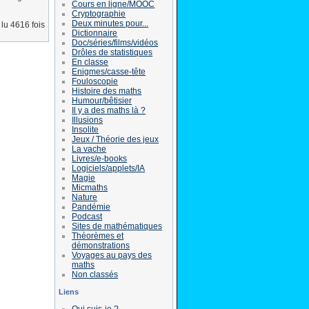
Cours en ligne/MOOC
Cryptographie
Deux minutes pour...
lu 4616 fois
Dictionnaire
Doc/séries/films/vidéos
Drôles de statistiques
En classe
Enigmes/casse-tête
Fouloscopie
Histoire des maths
Humour/bêtisier
Il y a des maths là ?
Illusions
Insolite
Jeux / Théorie des jeux
La vache
Livres/e-books
Logiciels/applets/IA
Magie
Micmaths
Nature
Pandémie
Podcast
Sites de mathématiques
Théorèmes et
démonstrations
Voyages au pays des
maths
Non classés
Liens
Qui suis-je ?