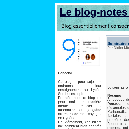
Le blog-note
Séminaire 
Par Didier Mü
Editorial
Ce blog a pour sujet les
mathématiques et leur
Le séminaire 
enseignement au Lycée.
Son but est triple.
Résumé
Premièrement, ce blog est
À l’époque du
pour moi une manière
Dépassant cet
idéale de classer les
d’exemples e
informations que je glâne
Mathematica.
au cours de mes voyages
fractales au
en Cybérie.
problème des 
Deuxièmement, ces billets
Fourier et so
me semblent bien adaptés
montrera enf