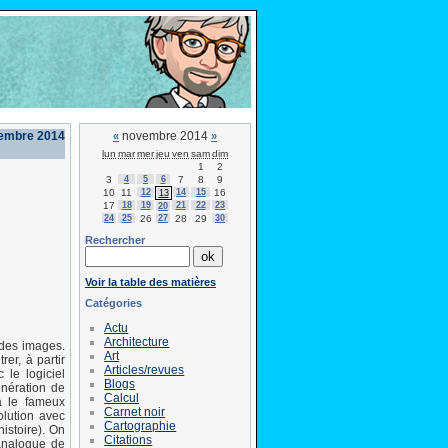
vembre 2014
novembre 2014
«
»
lun
mar
mer
jeu
ven
sam
dim
1
2
3
4
5
6
7
8
9
10
11
12
14
15
16
13
17
18
19
21
22
23
20
24
25
26
27
28
29
30
Rechercher
Voir la table des matières
Catégories
Actu
Architecture
 des images.
Art
er, à partir
Articles/revues
le logiciel
Blogs
énération de
Calcul
a le fameux
Carnet noir
olution avec
Cartographie
istoire). On
Citations
analogue de