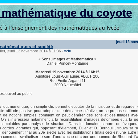
s mathématique du coyote
jeudi 13 no
mathématiques et société
ller, jeudi 13 novembre 2014 à 11:36
-
Actu
« Sons, images et Mathematica »
Daniel Poncet-Montange
Mercredi 19 novembre 2014 à 16h15
Auditoire Louis-Guillaume, ALG, F 200
Rue Emile-Argand 11
2000 Neuchâtel
est ouvert au public.
 tout numérique, un simple clic permet d’écouter de la musique et de regarder
te attitude passive pour adopter une démarche créative, on se propose de montr
t de notions simples, comment on peut générer des sons et des images avec 
 On s’intéressera notamment à la reconstitution d’images déformées et à la g
tosemblables par analyse de structure. Dans le domaine sonore, on évoquer
cordes vibrantes qui, opposant d’Alembert, Euler et D. Bernoulli, trouva sa s
n dénouement final au 20e siècle avec les distributions (mais ceci est une autre h
in comment synthétiser le son d’une cloche et créer une gamme de Shepard, l’