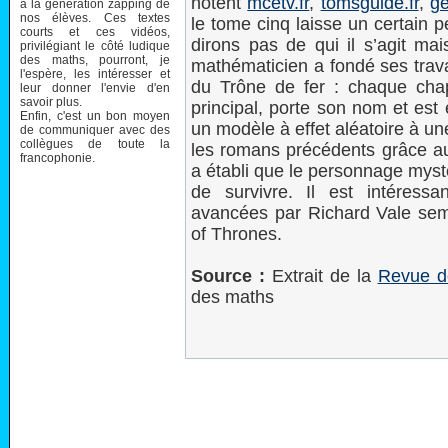
notent
mcetv.fr
,
tomsguide.fr
,
ge
à la génération zapping de
nos élèves. Ces textes
le tome cinq laisse un certain
courts et ces vidéos,
dirons pas de qui il s’agit ma
privilégiant le côté ludique
des maths, pourront, je
mathématicien a fondé ses trava
l'espère, les intéresser et
du Trône de fer : chaque cha
leur donner l'envie d'en
savoir plus.
principal, porte son nom et est
Enfin, c'est un bon moyen
un modèle à effet aléatoire à u
de communiquer avec des
collègues de toute la
les romans précédents grâce au
francophonie.
a établi que le personnage mys
de survivre. Il est intéress
avancées par Richard Vale sem
of Thrones.
Source :
Extrait de la
Revue d
des maths