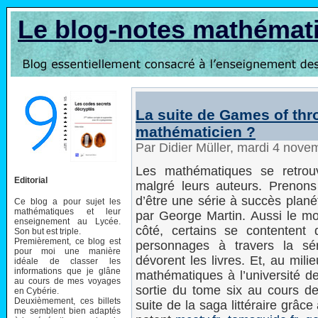
Le blog-notes mathémat
La suite de Games of thr
mathématicien ?
Par Didier Müller, mardi 4 nov
Les mathématiques se retrou
Editorial
malgré leurs auteurs. Prenon
d’être une série à succès planéta
Ce blog a pour sujet les
mathématiques et leur
par George Martin. Aussi le mon
enseignement au Lycée.
côté, certains se contentent
Son but est triple.
Premièrement, ce blog est
personnages à travers la séri
pour moi une manière
dévorent les livres. Et, au mil
idéale de classer les
informations que je glâne
mathématiques à l’université de
au cours de mes voyages
sortie du tome six au cours de
en Cybérie.
Deuxièmement, ces billets
suite de la saga littéraire gr
me semblent bien adaptés