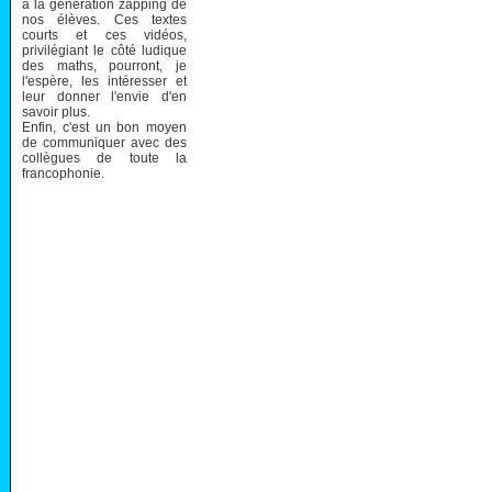
à la génération zapping de
nos élèves. Ces textes
courts et ces vidéos,
privilégiant le côté ludique
des maths, pourront, je
l'espère, les intéresser et
leur donner l'envie d'en
savoir plus.
Enfin, c'est un bon moyen
de communiquer avec des
collègues de toute la
francophonie.