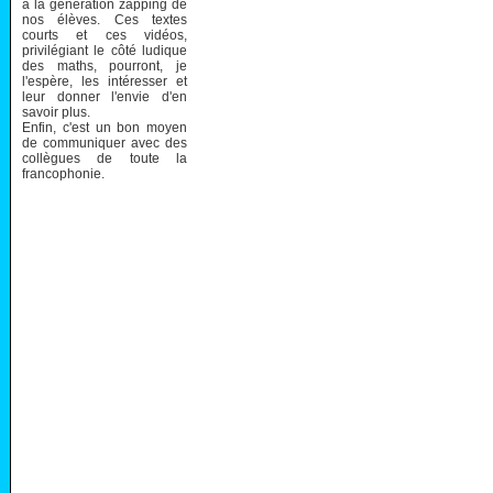
à la génération zapping de
nos élèves. Ces textes
courts et ces vidéos,
privilégiant le côté ludique
des maths, pourront, je
l'espère, les intéresser et
leur donner l'envie d'en
savoir plus.
Enfin, c'est un bon moyen
de communiquer avec des
collègues de toute la
francophonie.