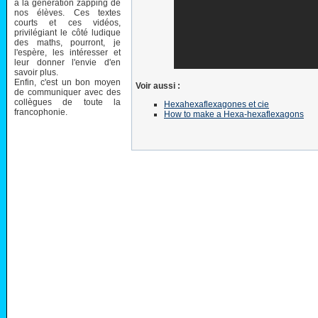
à la génération zapping de
nos élèves. Ces textes
courts et ces vidéos,
privilégiant le côté ludique
des maths, pourront, je
l'espère, les intéresser et
leur donner l'envie d'en
savoir plus.
Enfin, c'est un bon moyen
Voir aussi :
de communiquer avec des
collègues de toute la
Hexahexaflexagones et cie
francophonie.
How to make a Hexa-hexaflexagons