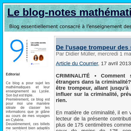
Le blog-notes mathémat
De l'usage trompeur des 
Par Didier Müller, mercredi 1 m
Article du Courrier
, 17 avril 2013
Editorial
CRIMINALITÉ • Comment s’
étrangers dans la criminalité?
Ce blog a pour sujet les
mathématiques et leur
être trompeur, allant jusqu’à 
enseignement au Lycée.
influer sur la criminalité, pr
Son but est triple.
Premièrement, ce blog est
rien.
pour moi une manière
idéale de classer les
informations que je glâne
En matière de criminalité, il en 
au cours de mes voyages
lecteur de la présente contribu
en Cybérie.
Deuxièmement, ces billets
plus de 175 centimètres commet
me semblent bien adaptés