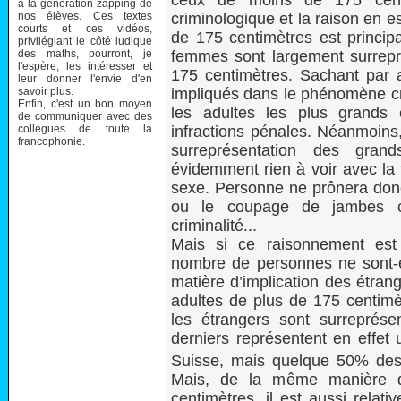
ceux de moins de 175 centim
à la génération zapping de
nos élèves. Ces textes
criminologique et la raison en es
courts et ces vidéos,
de 175 centimètres est princi
privilégiant le côté ludique
des maths, pourront, je
femmes sont largement surrepr
l'espère, les intéresser et
175 centimètres. Sachant par 
leur donner l'envie d'en
savoir plus.
impliqués dans le phénomène cri
Enfin, c'est un bon moyen
les adultes les plus grands
de communiquer avec des
collègues de toute la
infractions pénales. Néanmoin
francophonie.
surreprésentation des grand
évidemment rien à voir avec la 
sexe. Personne ne prônera donc
ou le coupage de jambes c
criminalité...
Mais si ce raisonnement est 
nombre de personnes ne sont-e
matière d’implication des étran
adultes de plus de 175 centimèt
les étrangers sont surreprés
derniers représentent en effet
Suisse, mais quelque 50% des
Mais, de la même manière q
centimètres, il est aussi rela