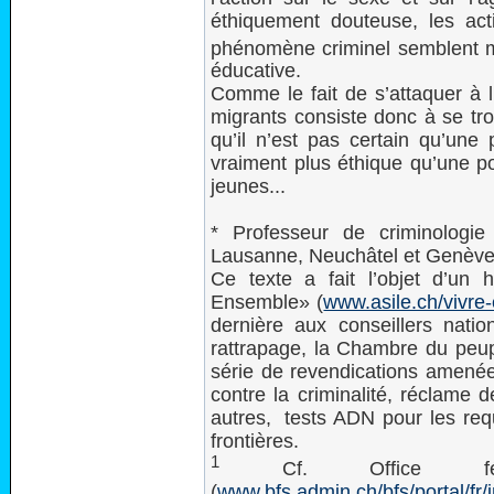
éthiquement douteuse, les ac
phénomène criminel semblent ma
éducative.
Comme le fait de s’attaquer à l
migrants consiste donc à se tro
qu’il n’est pas certain qu’une 
vraiment plus éthique qu’une p
jeunes...
* Professeur de criminologie
Lausanne, Neuchâtel et Genève
Ce texte a fait l’objet d’un h
Ensemble» (
www.asile.ch/vivre
dernière aux conseillers nat
rattrapage, la Chambre du peup
série de revendications amenées
contre la criminalité, réclame 
autres, tests ADN pour les req
frontières.
1
Cf. Office fédé
(
www.bfs.admin.ch/bfs/portal/fr/