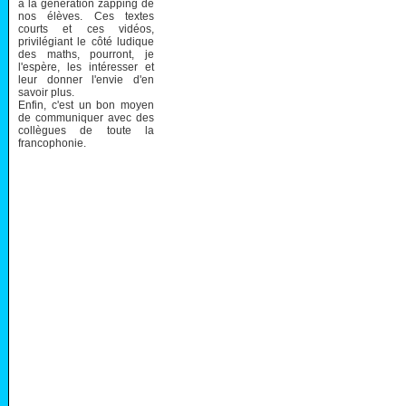
à la génération zapping de
nos élèves. Ces textes
courts et ces vidéos,
privilégiant le côté ludique
des maths, pourront, je
l'espère, les intéresser et
leur donner l'envie d'en
savoir plus.
Enfin, c'est un bon moyen
de communiquer avec des
collègues de toute la
francophonie.