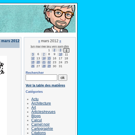
 mars 2012
mars 2012
«
»
lun
mar
mer
jeu
ven
sam
dim
1
2
3
4
6
8
9
5
7
10
11
12
13
14
15
16
17
18
19
20
21
22
23
24
25
26
27
28
29
30
31
Rechercher
Voir la table des matières
Catégories
Actu
Architecture
Art
Articles/revues
Blogs
Calcul
Carnet noir
Cartographie
Citations