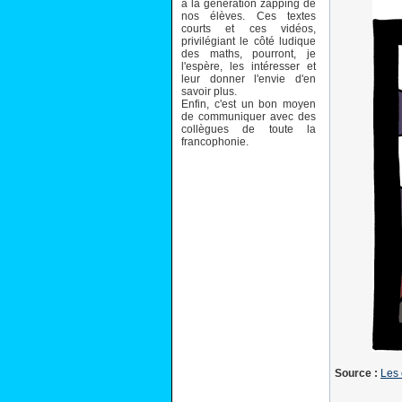
à la génération zapping de
nos élèves. Ces textes
courts et ces vidéos,
privilégiant le côté ludique
des maths, pourront, je
l'espère, les intéresser et
leur donner l'envie d'en
savoir plus.
Enfin, c'est un bon moyen
de communiquer avec des
collègues de toute la
francophonie.
Source :
Les 