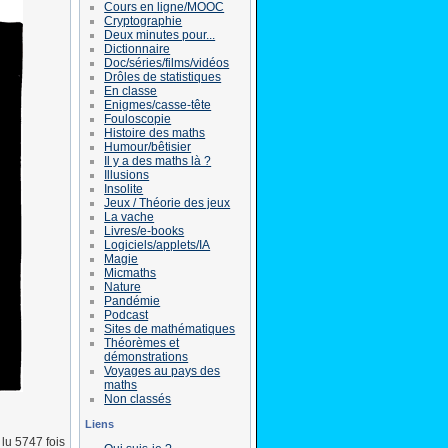
Cours en ligne/MOOC
Cryptographie
Deux minutes pour...
Dictionnaire
Doc/séries/films/vidéos
Drôles de statistiques
En classe
Enigmes/casse-tête
Fouloscopie
Histoire des maths
Humour/bêtisier
Il y a des maths là ?
Illusions
Insolite
Jeux / Théorie des jeux
La vache
Livres/e-books
Logiciels/applets/IA
Magie
Micmaths
Nature
Pandémie
Podcast
Sites de mathématiques
Théorèmes et
démonstrations
Voyages au pays des
maths
Non classés
Liens
lu 5747 fois