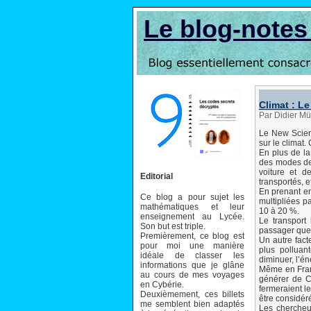
Le blog-note
Climat : Le
Par Didier Mü
Le New Scient
sur le climat.
En plus de la
des modes de 
voiture et d
Editorial
transportés, e
En prenant en
Ce blog a pour sujet les
multipliées p
mathématiques et leur
10 à 20 %.
enseignement au Lycée.
Le transport 
Son but est triple.
passager que 
Premièrement, ce blog est
Un autre fact
pour moi une manière
plus polluan
idéale de classer les
diminuer, l’én
informations que je glâne
Même en Franc
au cours de mes voyages
générer de C
en Cybérie.
fermeraient l
Deuxièmement, ces billets
être considér
me semblent bien adaptés
Les chercheur