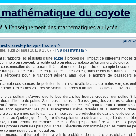
s mathématique du coyote
jeudi 2
 train serait pire que l’avion ?
ller, jeudi 24 mars 2011 à 23:07
-
Il y a des maths là ?
ist rapporte les résultats d’une
étude
à propos de l’impact de différents modes d
 Comme bien souvent, la réalité est bien plus complexe qu’on aimerait le croire.
 consommation de carburant, il faut bien entendu prendre en compte le cout de l
transports, de leur entretien (et de celui des voies, dans le cas des trains, des r
es aéroports pour le transport aérien), ainsi que le nombre de passagers ef
tc.
 compte ces sources de pollution, le train se révèle beaucoup moins vert, ses émi
ar deux. Celles des voitures se voient majorées d’un tiers, et celles des avions a
le plus polluant s’avère être le bus durant les heures creuses, qui pollue 8 f
durant l’heure de pointe. Si un bus a moins de 5 passagers, des voitures seraient 
eur à prendre en compte est la génération d’électricité pour le train. Comme les c
tes sont également les plus susceptibles d’être fermées si la demande d’éne
ergie consommée par le train a un impact sur la production de gaz à effet de serre.
e et au Québec, qui font figure d’exception en produisant la majorité de leur élec
O2, il faut prendre en compte que cette énergie pourrait être vendue aux pays
eurs propres centrales plus polluantes. L’électricité consommée par les trains ne p
ée comme neutre dans l’équation.
s encouragent les politiciens à voir le problème de manière plus globale, et à