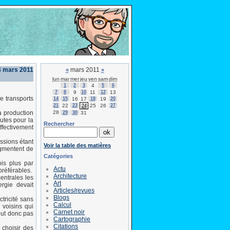
4 mars 2011
mars 2011
«
»
lun
mar
mer
jeu
ven
sam
dim
1
2
3
4
5
6
7
8
9
10
11
12
13
e transports
14
15
16
17
18
19
20
21
22
23
25
26
27
24
28
a production
29
30
31
outes pour la
Rechercher
fectivement
ssions étant
Voir la table des matières
ugmentent de
Catégories
ois plus par
Actu
préférables.
Architecture
entrales les
Art
rgie devait
Articles/revues
Blogs
tricité sans
Calcul
 voisins qui
Carnet noir
eut donc pas
Cartographie
Citations
 choisir des