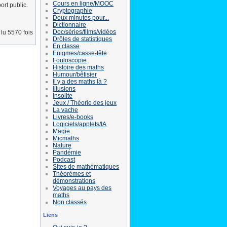
Cours en ligne/MOOC
ort public.
Cryptographie
Deux minutes pour...
Dictionnaire
Doc/séries/films/vidéos
lu 5570 fois
Drôles de statistiques
En classe
Enigmes/casse-tête
Fouloscopie
Histoire des maths
Humour/bêtisier
Il y a des maths là ?
Illusions
Insolite
Jeux / Théorie des jeux
La vache
Livres/e-books
Logiciels/applets/IA
Magie
Micmaths
Nature
Pandémie
Podcast
Sites de mathématiques
Théorèmes et
démonstrations
Voyages au pays des
maths
Non classés
Liens