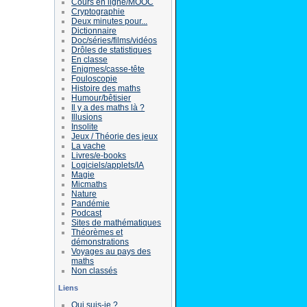
Cours en ligne/MOOC
Cryptographie
Deux minutes pour...
Dictionnaire
Doc/séries/films/vidéos
Drôles de statistiques
En classe
Enigmes/casse-tête
Fouloscopie
Histoire des maths
Humour/bêtisier
Il y a des maths là ?
Illusions
Insolite
Jeux / Théorie des jeux
La vache
Livres/e-books
Logiciels/applets/IA
Magie
Micmaths
Nature
Pandémie
Podcast
Sites de mathématiques
Théorèmes et
démonstrations
Voyages au pays des
maths
Non classés
Liens
Qui suis-je ?