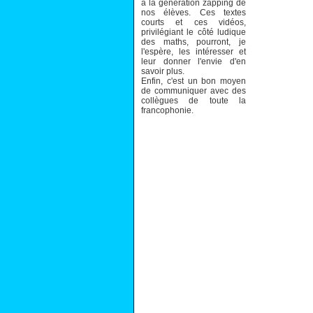
à la génération zapping de
nos élèves. Ces textes
courts et ces vidéos,
privilégiant le côté ludique
des maths, pourront, je
l'espère, les intéresser et
leur donner l'envie d'en
savoir plus.
Enfin, c'est un bon moyen
de communiquer avec des
collègues de toute la
francophonie.