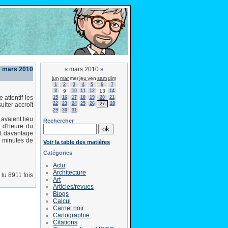
7 mars 2010
mars 2010
«
»
lun
mar
mer
jeu
ven
sam
dim
1
2
3
4
5
6
7
8
9
10
11
12
13
14
 attentif les
15
16
17
18
19
20
21
22
23
24
25
26
28
27
ulter accroît
29
30
31
avaient lieu
Rechercher
 d'heure du
nt davantage
0 minutes de
Voir la table des matières
Catégories
Actu
Architecture
lu 8911 fois
Art
Articles/revues
Blogs
Calcul
Carnet noir
Cartographie
Citations