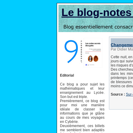
Le blog-note
Changement
Par Didier Mü
Cette nuit, en
jours qui suiv
les risques d
Des chercheur
dans les min
Editorial
printemps (ce
de blessures 
Ce blog a pour sujet les
moins ce dim
mathématiques et leur
enseignement au Lycée.
Source :
Sur-
Son but est triple.
Premièrement, ce blog est
pour moi une manière
idéale de classer les
informations que je glâne
au cours de mes voyages
en Cybérie.
Deuxièmement, ces billets
me semblent bien adaptés