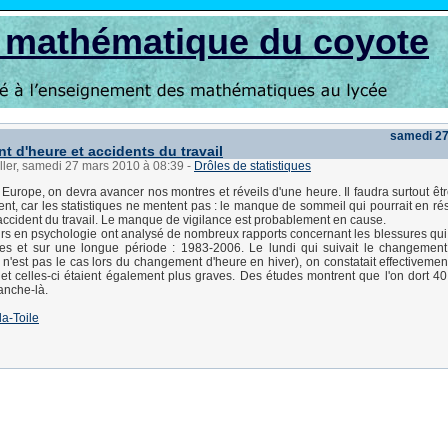
s mathématique du coyote
samedi 2
 d'heure et accidents du travail
ller, samedi 27 mars 2010 à 08:39
-
Drôles de statistiques
 Europe, on devra avancer nos montres et réveils d'une heure. Il faudra surtout être
ent, car les statistiques ne mentent pas : le manque de sommeil qui pourrait en rés
'accident du travail. Le manque de vigilance est probablement en cause.
s en psychologie ont analysé de nombreux rapports concernant les blessures qui 
es et sur une longue période : 1983-2006. Le lundi qui suivait le changement
 n'est pas le cas lors du changement d'heure en hiver), on constatait effectiveme
et celles-ci étaient également plus graves. Des études montrent que l'on dort 4
anche-là.
la-Toile