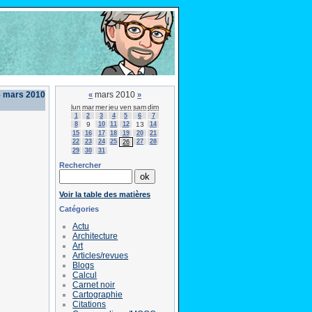
6 mars 2010
mars 2010
«
»
lun
mar
mer
jeu
ven
sam
dim
1
2
3
4
5
6
7
8
9
10
11
12
13
14
15
16
17
18
19
20
21
22
23
24
25
27
28
26
29
30
31
Rechercher
Voir la table des matières
Catégories
Actu
Architecture
Art
Articles/revues
Blogs
Calcul
Carnet noir
Cartographie
Citations