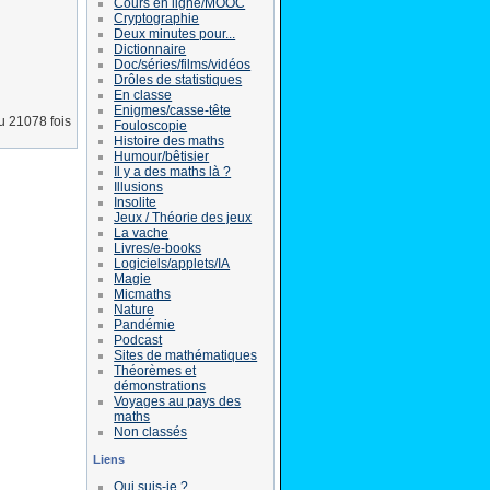
Cours en ligne/MOOC
Cryptographie
Deux minutes pour...
Dictionnaire
Doc/séries/films/vidéos
Drôles de statistiques
En classe
Enigmes/casse-tête
lu 21078 fois
Fouloscopie
Histoire des maths
Humour/bêtisier
Il y a des maths là ?
Illusions
Insolite
Jeux / Théorie des jeux
La vache
Livres/e-books
Logiciels/applets/IA
Magie
Micmaths
Nature
Pandémie
Podcast
Sites de mathématiques
Théorèmes et
démonstrations
Voyages au pays des
maths
Non classés
Liens
Qui suis-je ?