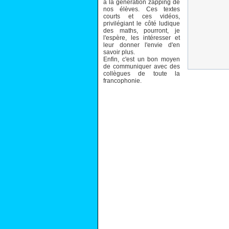
à la génération zapping de
nos élèves. Ces textes
courts et ces vidéos,
privilégiant le côté ludique
des maths, pourront, je
l'espère, les intéresser et
leur donner l'envie d'en
savoir plus.
Enfin, c'est un bon moyen
de communiquer avec des
collègues de toute la
francophonie.