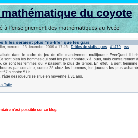
s mathématique du coyote
 filles seraient plus "no-life" que les gars
ller, mercredi 23 décembre 2009 à 17:46
-
Drôles de statistiques
-
#1479
-
rss
alisée dans le cadre du jeu de rôle massivement multijoueur EverQuest II bri
Ce sont bien les hommes qui sont les plus nombreux à jouer, mais contrairement à
re, ce sont les femmes qui y passent le plus de temps. En effet, la gent féminin
eures par semaine, contre 25 chez les hommes, les joueurs les plus acharné
t 57 h contre 51 h.
e, l'âge des joueurs se situe en moyenne à 31 ans.
la-Toile
aire n'est possible sur ce blog.