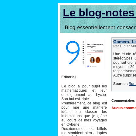
Le blog-note
Gamers: Les
Par Didier Mü
Une étude ré
stéréotypes. 
pourrait croi
moyenne 29 h
respectivemen
Autre surpris
Editorial
Source :
Sur-
Ce blog a pour sujet les
mathématiques et leur
enseignement au Lycée.
Son but est triple.
Commentaires
Premièrement, ce blog est
pour moi une manière
Aucun comment
idéale de classer les
informations que je glâne
au cours de mes voyages
en Cybérie.
Deuxièmement, ces billets
me semblent bien adaptés