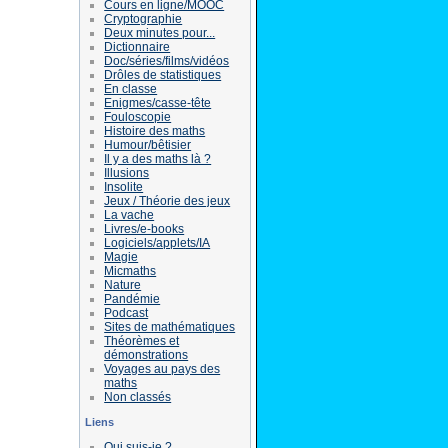
Cours en ligne/MOOC
Cryptographie
Deux minutes pour...
Dictionnaire
Doc/séries/films/vidéos
Drôles de statistiques
En classe
Enigmes/casse-tête
Fouloscopie
Histoire des maths
Humour/bêtisier
Il y a des maths là ?
Illusions
Insolite
Jeux / Théorie des jeux
La vache
Livres/e-books
Logiciels/applets/IA
Magie
Micmaths
Nature
Pandémie
Podcast
Sites de mathématiques
Théorèmes et
démonstrations
Voyages au pays des
maths
Non classés
Liens
Qui suis-je ?