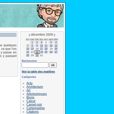
décembre 2009
«
»
lun
mar
mer
jeu
ven
sam
dim
1
2
3
4
5
6
se quelques
7
8
9
10
11
12
13
 ce que l'on
14
15
16
17
18
19
20
21
22
24
25
26
27
e y passe en
23
28
29
31
30
s y passant
Rechercher
Voir la table des matières
Catégories
Actu
Architecture
Art
Articles/revues
Blogs
Calcul
Carnet noir
Cartographie
Citations