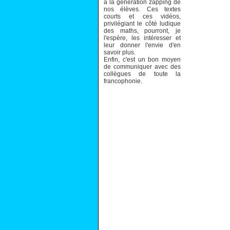
à la génération zapping de
nos élèves. Ces textes
courts et ces vidéos,
privilégiant le côté ludique
des maths, pourront, je
l'espère, les intéresser et
leur donner l'envie d'en
savoir plus.
Enfin, c'est un bon moyen
de communiquer avec des
collègues de toute la
francophonie.